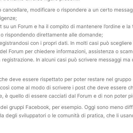
ò cancellare, modificare o rispondere a un certo messa
sigenze;
st su un Forum e ha il compito di mantenere l’ordine e la t
ere o rispondendo direttamente alle domande;
registrandosi con i propri dati. In molti casi può sceglie
rno del Forum per chiedere informazioni, assistenza o scam
a registrazione. In alcuni casi può scrivere messaggi ma
che deve essere rispettato per poter restare nel gruppo 
nti così come al modo di scrivere i post che deve essere c
te, è quello di essere cacciati dal Forum e di non poter pi
 e dei gruppi Facebook, per esempio. Oggi sono meno dif
la degli sviluppatori o le comunità di pratica, che li us