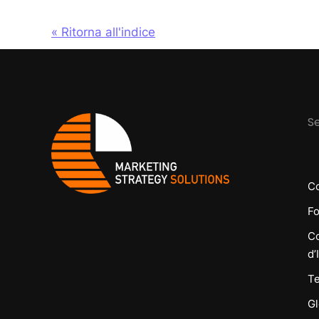
« Ritorna all'indice
Se
Co
Fo
Co
d’
Te
Gl