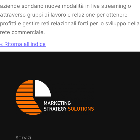
aziende sondano nuove modalità in live streaming o
attraverso gruppi di lavoro e relazione per ottenere
profitti e gestire reti relazionali forti per lo sviluppo della
rete commerciale.
« Ritorna all'indice
Servizi