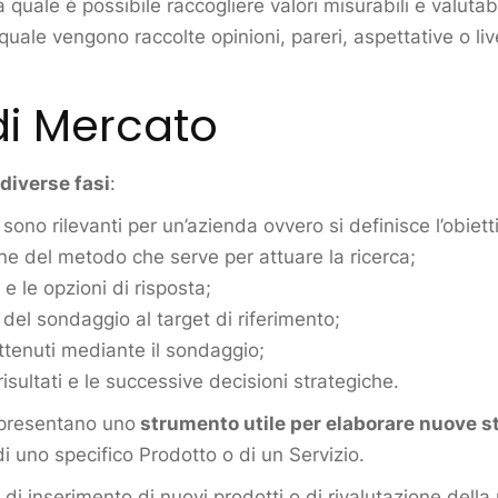
 quale è possibile raccogliere valori misurabili e valutab
quale vengono raccolte opinioni, pareri, aspettative o live
di Mercato
diverse fasi
:
ono rilevanti per un’azienda ovvero si definisce l’obiettiv
one del metodo che serve per attuare la ricerca;
e le opzioni di risposta;
el sondaggio al target di riferimento;
ottenuti mediante il sondaggio;
sultati e le successive decisioni strategiche.
appresentano uno
strumento utile per elaborare nuove s
di uno specifico Prodotto o di un Servizio.
di inserimento di nuovi prodotti o di rivalutazione della