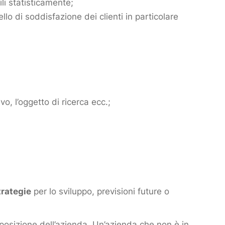
ili statisticamente;
llo di soddisfazione dei clienti in particolare
o, l’oggetto di ricerca ecc.;
trategie
per lo sviluppo, previsioni future o
 posizione dell’azienda. Un’azienda che non è in