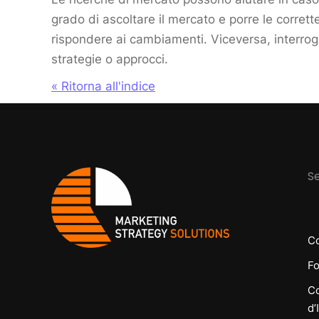
grado di ascoltare il mercato e porre le corrett
rispondere ai cambiamenti. Viceversa, interroga
strategie o approcci.
« Ritorna all'indice
Se
Co
Fo
Co
d’