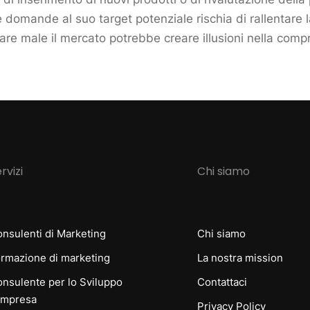
e domande al suo target potenziale rischia di rallentare 
re male il mercato potrebbe creare illusioni nella compr
rvizi
Chi siamo
nsulenti di Marketing
Chi siamo
rmazione di marketing
La nostra mission
nsulente per lo Sviluppo
Contattaci
Impresa
Privacy Policy