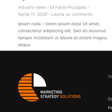
Industry news
Di
Fabio Piccigallo
Aprile 11, 2020
Lascia un commento
Ipsum nulla – lorem ipsum dolor sit amet,
consectetur adipiscing elit. Sed do eiusmod
tempor incididunt ut labore et dolore magna
aliqua.
Se
Co
Fo