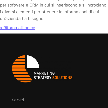
per software e CRM in cui si inseriscono e si incrociano
i diversi elementi per ottenere le informazioni di cui
un’azienda ha bisogno.
« Ritorna all'indice
Servizi