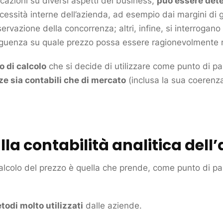
icazioni su diversi aspetti del business,
può essere dete
ecessità interne dell’azienda, ad esempio dai margini d
osservazione della
concorrenza
; altri, infine, si interrogan
guenza su quale prezzo possa essere ragionevolmente r
 di calcolo
che si decide di utilizzare come punto di pa
ze sia contabili che di
mercato
(inclusa la sua coerenza
lla contabilità analitica dell
calcolo del prezzo è quella che prende, come punto di p
odi molto utilizzati
dalle aziende.