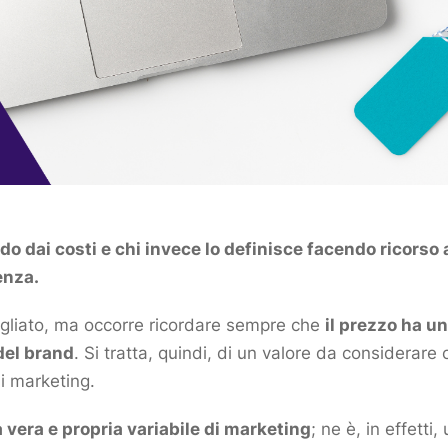
ndo dai costi e chi invece lo definisce facendo ricorso
enza
.
gliato, ma occorre ricordare sempre che
il prezzo ha un
del
brand
. Si tratta, quindi, di un valore da considerar
di
marketing
.
na vera e propria variabile di
marketing
; ne è, in effett