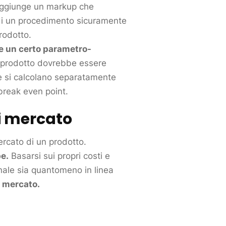
aggiunge un markup che
a di un procedimento sicuramente
rodotto
.
re un certo parametro-
prodotto
dovrebbe essere
le si calcolano separatamente
l break even point.
i
mercato
rcato
di un
prodotto
.
e.
Basarsi sui propri costi e
nale sia quantomeno in linea
i
mercato
.