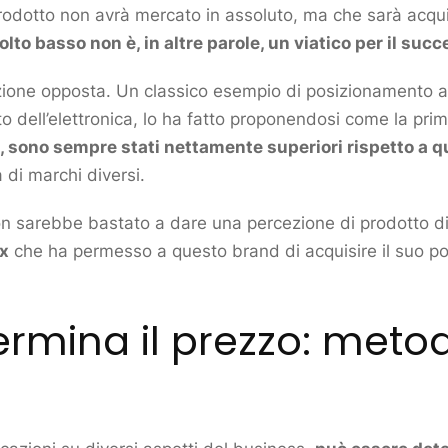
rodotto
non avrà
mercato
in assoluto, ma che sarà acqui
to basso non è, in altre parole, un viatico per il succ
zione opposta. Un classico esempio di
posizionamento
a
to
dell’elettronica, lo ha fatto proponendosi come la prima
, sono sempre stati nettamente superiori rispetto a qu
 di marchi diversi.
on sarebbe bastato a dare una percezione di
prodotto
di
ix
che ha permesso a questo
brand
di acquisire il suo
po
rmina il prezzo: metod