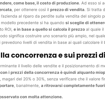
ndere, come base, il costo di produzione
. Ad esso si 
ercata
, per ottenere così il
prezzo di vendita
. Si tratt
 l’azienda al riparo da perdite sulla vendita del singolo
p
el modello precedente si ha quando
si sceglie di ottene
to ROI,
e in base a quello si calcola il prezzo
al quale il
odo significa costruire uno scenario più ampio, nel qua
 si prevedono livelli di vendita in base ai quali calcolare i
lla
concorrenza
e sui prezzi d
minante il livello delle vendite e il
posizionamento
di
me
con i prezzi della
concorrenza
è quindi alquanto miop
 magari del 20% o 30%, senza verificare che il valore fi
portare
, banalmente,
a ritrovarsi completamente fuor
osservato con molta attenzione.