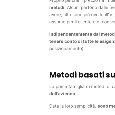
Proprio perché il prezzo ha impl
metodi
. Alcuni partono dalle n
avere; altri sono più rivolti all’
assume per il
cliente
e di conse
Indipendentemente dal metodo
tenere conto di tutte le esigen
posizionamento
).
Metodi basati su
La prima famiglia di metodi di 
dell’azienda
.
Data la loro semplicità,
sono met