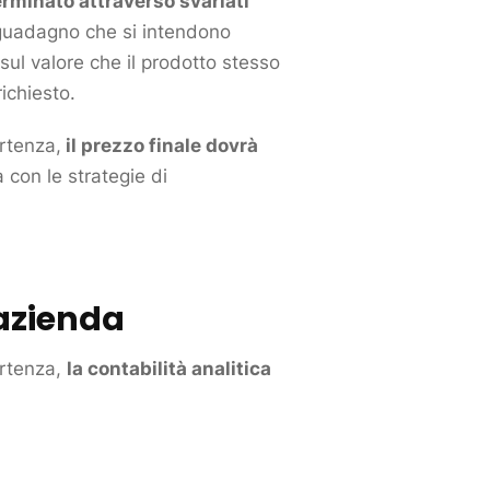
rminato attraverso svariati
i guadagno che si intendono
o sul valore che il
prodotto
stesso
ichiesto.
rtenza,
il prezzo finale dovrà
 con le strategie di
’azienda
artenza,
la contabilità analitica