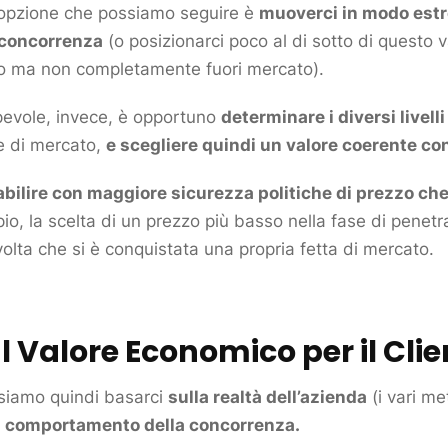
 opzione che possiamo seguire è
muoverci in modo estr
concorrenza
(o posizionarci poco al di sotto di questo v
vo ma non completamente fuori
mercato
).
pevole, invece, è opportuno
determinare i diversi livell
e di
mercato
,
e scegliere quindi un valore coerente con
bilire con maggiore sicurezza politiche di prezzo che 
io, la scelta di un prezzo più basso nella fase di penet
olta che si è conquistata una propria fetta di
mercato
.
l Valore Economico per il
Clie
siamo quindi basarci
sulla realtà dell’azienda
(i vari me
l comportamento della
concorrenza
.